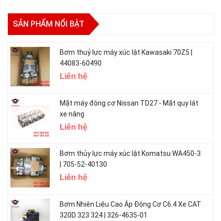
SẢN PHẨM NỔI BẬT
Bơm thuỷ lực máy xúc lật Kawasaki 70Z5 |
44083-60490
Liên hệ
Mặt máy động cơ Nissan TD27 - Mặt quy lát
xe nâng
Liên hệ
Bơm thủy lực máy xúc lật Komatsu WA450-3
| 705-52-40130
Liên hệ
Bơm Nhiên Liệu Cao Áp Động Cơ C6.4 Xe CAT
320D 323 324 | 326-4635-01