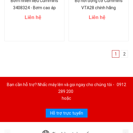
Bơm nhiên liệu Cummins
Bộ hơi động cơ Cummins
3408324 - Bơm cao áp
VTA28 chính hãng
Cummins
Liên hệ
Liên hệ
1
2
Bạn cần hỗ trợ? Nhấc máy lên và gọi ngay cho chúng tôi -
0912
289 200
hoặc
Hỗ trợ trực tuyến