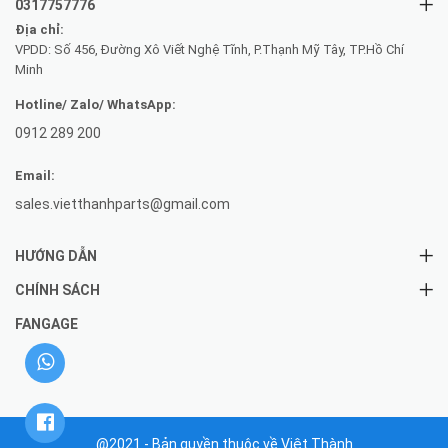
0317757776
Địa chỉ:
VPDD: Số 456, Đường Xô Viết Nghệ Tĩnh, P.Thạnh Mỹ Tây, TP.Hồ Chí
Minh
Hotline/ Zalo/ WhatsApp:
0912 289 200
Email:
sales.vietthanhparts@gmail.com
HƯỚNG DẪN
CHÍNH SÁCH
FANGAGE
@2021 - Bản quyền thuộc về Việt Thành